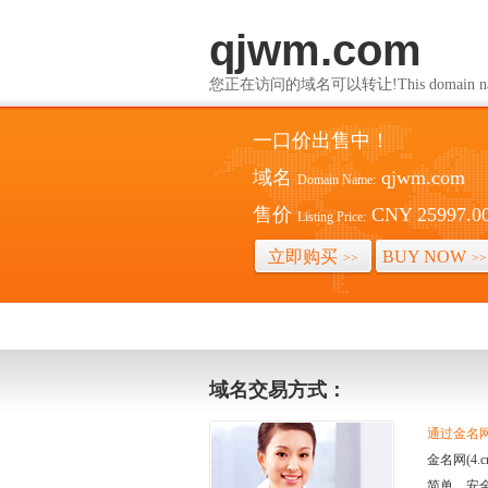
qjwm.com
您正在访问的域名可以转让!This domain name i
一口价出售中！
域名
qjwm.com
Domain Name:
售价
CNY 25997.0
Listing Price:
立即购买
BUY NOW
>>
>>
域名交易方式：
通过金名网(
金名网(4
简单、安