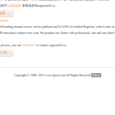
流程可
“点击这里”
查看或咨询support@4.cn。
购买
>>
erview:
orld leading domain escrow service platform and ICANN-Accredited Registrar, with 6 years ri
 transaction volume every year. We promise our clients with professional, safe and easy third-
.
d process, you can
“visit here”
or contact support@4.cn.
NOW
>>
Copyright © 1998 -2025 www.qjwm.com All Rights Reserved
51La