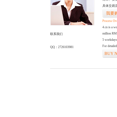
具体交易
我要
Process Ov
4.cn is a w
million RMB
联系我们
5 workdays
For detaile
QQ：2726103981
BUY 